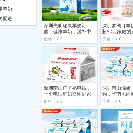
康羊奶
奶配送
深圳光明瑞康羊奶订
深圳罗湖订羊
购，健康羊奶，滋补中
超50万家庭的
国人
价格：¥ 0
价格：¥ 0
深圳南山订羊奶电话，
深圳南山瑞康
一个电话鲜奶立即到家
购，华南地区
牌
价格：¥ 0
价格：¥ 0