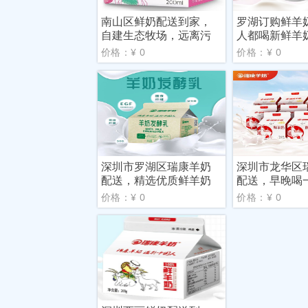
南山区鲜奶配送到家，
罗湖订购鲜羊
自建生态牧场，远离污
人都喝新鲜羊
染
价格：¥ 0
价格：¥ 0
深圳市罗湖区瑞康羊奶
深圳市龙华区
配送，精选优质鲜羊奶
配送，早晚喝
康有
价格：¥ 0
价格：¥ 0