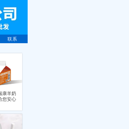
联系
瑞康羊奶
给您安心