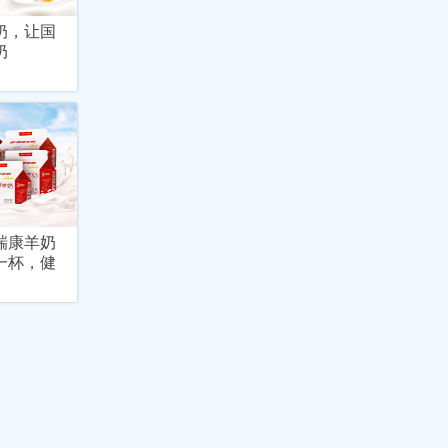
奶，让国
奶
瑞康羊奶
一杯，健