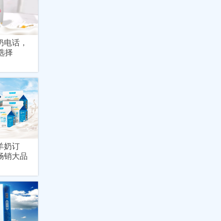
奶电话，
选择
羊奶订
畅销大品