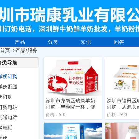
产品
分类
知识
问答
首页
->产品/服务
分类导航
羊奶订购
羊奶配送
奶订购
深圳市龙岗区瑞康羊奶
深圳市福田区
订购，早晚喝一杯，健
订购，从源头
订购电话
康有
价格：¥ 0
价格：¥ 0
配送电话
购电话
羊奶