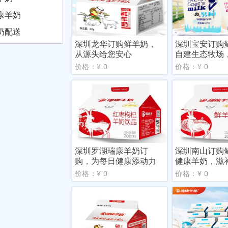
康羊奶
奶配送
深圳龙华订购鲜羊奶，
深圳宝安订购
从源头给您安心
自建生态牧场
染
价格：¥ 0
价格：¥ 0
深圳罗湖瑞康羊奶订
深圳南山订购
购，为每日健康添动力
健康羊奶，滋
价格：¥ 0
价格：¥ 0