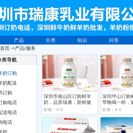
产品
分类
知识
问答
首页
->产品/服务
分类导航
羊奶订购
羊奶配送
奶订购
深圳市南山区订购鲜羊
深圳坪山订购
奶，品质瑞康，新鲜健
早晚喝一杯，
订购电话
康
力
价格：¥ 0
价格：¥ 0
配送电话
购电话
羊奶